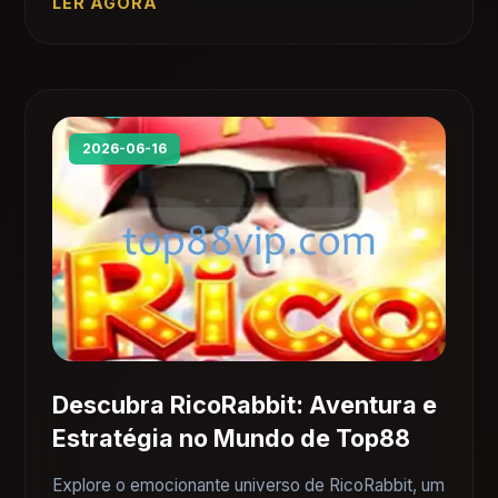
LER AGORA
2026-06-16
Descubra RicoRabbit: Aventura e
Estratégia no Mundo de Top88
Explore o emocionante universo de RicoRabbit, um