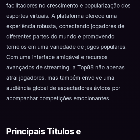
facilitadores no crescimento e popularização dos
esportes virtuais. A plataforma oferece uma
experiência robusta, conectando jogadores de
diferentes partes do mundo e promovendo
torneios em uma variedade de jogos populares.
Com uma interface amigável e recursos
avançados de streaming, a Top88 não apenas
atrai jogadores, mas também envolve uma
audiência global de espectadores ávidos por
acompanhar competições emocionantes.
Principais Títulos e