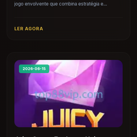
jogo envolvente que combina estratégia e
agilidade, atraindo jogadores do Top88.
LER AGORA
2026-06-15