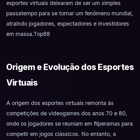
esportes virtuais deixaram de ser um simples
passatempo para se tornar um fenômeno mundial,
atraindo jogadores, espectadores e investidores
em massa.
Top88
Origem e Evolução dos Esportes
Virtuais
A origem dos esportes virtuais remonta às
competições de videogames dos anos 70 e 80,
onde os jogadores se reuniam em fliperamas para
competir em jogos clássicos. No entanto, a