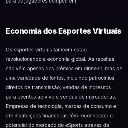
para os jogadores competirem.
Economia dos Esportes Virtuais
Os esportes virtuais também estão
revolucionando a economia global. As receitas
não vêm apenas dos prêmios em dinheiro, mas de
uma variedade de fontes, incluindo patrocínios,
direitos de transmissão, vendas de ingressos
para eventos ao vivo e vendas de mercadorias.
Empresas de tecnologia, marcas de consumo e
até instituições financeiras têm reconhecido o
potencial do mercado de eSports através de