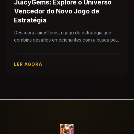
JuicyGems: Explore o Universo
Vencedor do Novo Jogo de
Estratégia
Descubra JuicyGems, o jogo de estratégia que
combina desafios emocionantes com a busca por
recompensas preciosas. Conheça as regras e
como participar do crescente fenômeno dos jogos
online.
LER AGORA