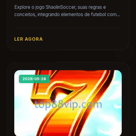
Explore o jogo ShaolinSoccer, suas regras e
conceitos, integrando elementos de futebol com
artes marciais, capturando a essência do
entretenimento interativo moderno.
LER AGORA
2026-05-28