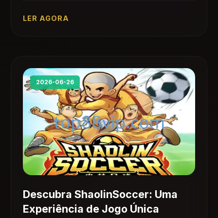
entretenimento.
LER AGORA
2026-06-26
Descubra ShaolinSoccer: Uma
Experiência de Jogo Única