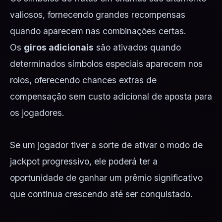
valiosos, fornecendo grandes recompensas
quando aparecem nas combinações certas.
Os
giros adicionais
são ativados quando
determinados símbolos especiais aparecem nos
rolos, oferecendo chances extras de
compensação sem custo adicional de aposta para
os jogadores.
Se um jogador tiver a sorte de ativar o modo de
jackpot progressivo, ele poderá ter a
oportunidade de ganhar um prêmio significativo
que continua crescendo até ser conquistado.