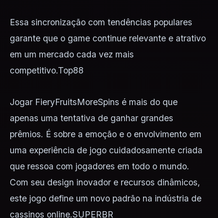
Essa sincronização com tendências populares
garante que o game continue relevante e atrativo
em um mercado cada vez mais
competitivo.
Top88
Jogar FieryFruitsMoreSpins é mais do que
apenas uma tentativa de ganhar grandes
prêmios. É sobre a emoção e o envolvimento em
uma experiência de jogo cuidadosamente criada
que ressoa com jogadores em todo o mundo.
Com seu design inovador e recursos dinâmicos,
este jogo define um novo padrão na indústria de
cassinos online.
SUPERBR