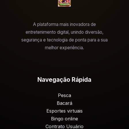
A plataforma mais inovadora de
entretenimento digital, unindo diversão,
segurança e tecnologia de ponta para a sua
melhor experiência.
Navegação Rápida
Pesca
Bacará
Esportes virtuais
Bingo online
Contrato Usuário