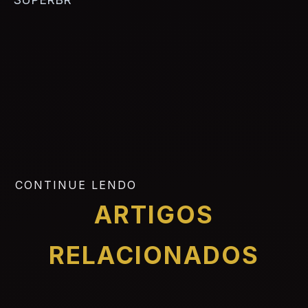
CONTINUE LENDO
ARTIGOS
RELACIONADOS