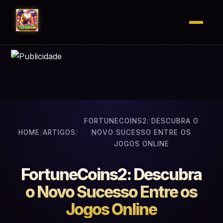
FORTUNECOINS2: DESCUBRA O
HOME
/
ARTIGOS
/
NOVO SUCESSO ENTRE OS
JOGOS ONLINE
FortuneCoins2: Descubra
o Novo Sucesso Entre os
Jogos Online