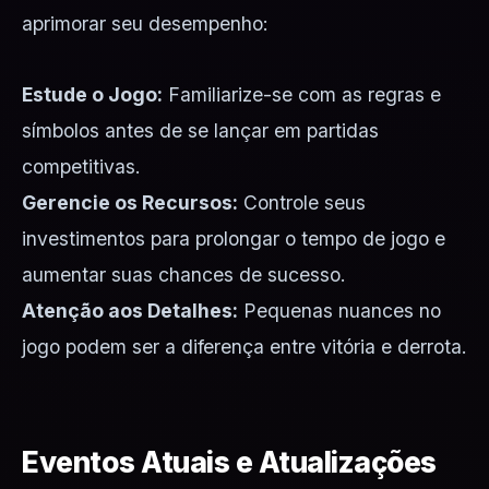
aprimorar seu desempenho:
Estude o Jogo:
Familiarize-se com as regras e
símbolos antes de se lançar em partidas
competitivas.
Gerencie os Recursos:
Controle seus
investimentos para prolongar o tempo de jogo e
aumentar suas chances de sucesso.
Atenção aos Detalhes:
Pequenas nuances no
jogo podem ser a diferença entre vitória e derrota.
Eventos Atuais e Atualizações