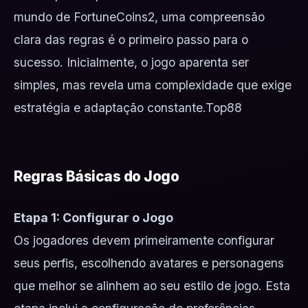
mundo de FortuneCoins2, uma compreensão
clara das regras é o primeiro passo para o
sucesso. Inicialmente, o jogo aparenta ser
simples, mas revela uma complexidade que exige
estratégia e adaptação constante.
Top88
Regras Básicas do Jogo
Etapa 1: Configurar o Jogo
Os jogadores devem primeiramente configurar
seus perfis, escolhendo avatares e personagens
que melhor se alinhem ao seu estilo de jogo. Esta