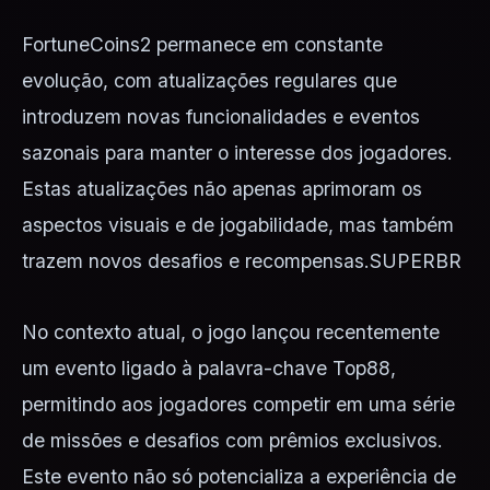
FortuneCoins2 permanece em constante
evolução, com atualizações regulares que
introduzem novas funcionalidades e eventos
sazonais para manter o interesse dos jogadores.
Estas atualizações não apenas aprimoram os
aspectos visuais e de jogabilidade, mas também
trazem novos desafios e recompensas.
SUPERBR
No contexto atual, o jogo lançou recentemente
um evento ligado à palavra-chave Top88,
permitindo aos jogadores competir em uma série
de missões e desafios com prêmios exclusivos.
Este evento não só potencializa a experiência de