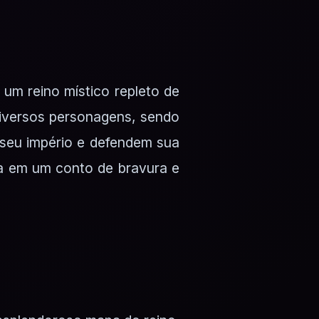
 um reino místico repleto de
diversos personagens, sendo
m seu império e defendem sua
ma em um conto de bravura e