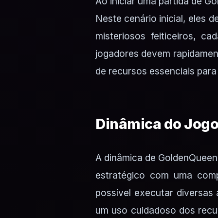
Ao iniciar uma partida de 
Neste cenário inicial, eles
misteriosos feiticeiros, c
jogadores devem rapidament
de recursos essenciais para 
Dinâmica do Jog
A dinâmica de GoldenQueen 
estratégico com uma comp
possível executar diversa
um uso cuidadoso dos recu