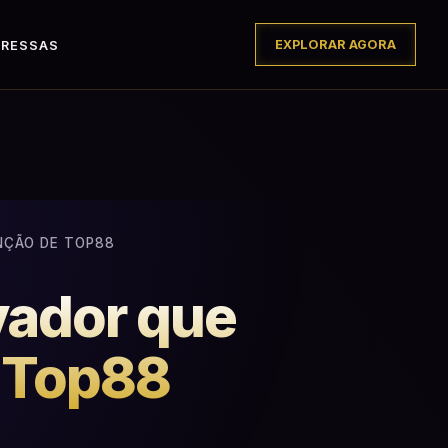
EXPLORAR AGORA
PRESSAS
NÇÃO DE TOP88
vador que
e Top88