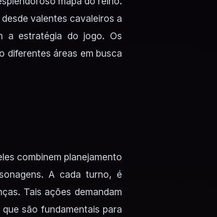
esplendoroso mapa do reino.
 desde valentes cavaleiros a
am a estratégia do jogo. Os
o diferentes áreas em busca
 eles combinem planejamento
sonagens. A cada turno, é
anças. Tais ações demandam
 que são fundamentais para