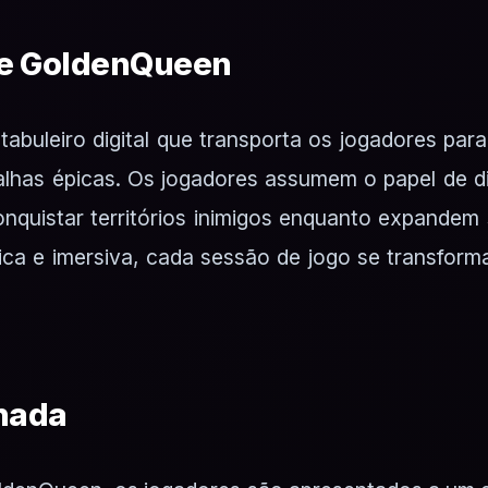
de GoldenQueen
buleiro digital que transporta os jogadores para
talhas épicas. Os jogadores assumem o papel de 
conquistar territórios inimigos enquanto expande
ica e imersiva, cada sessão de jogo se transfor
rnada