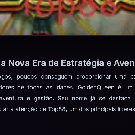
 Nova Era de Estratégia e Aven
ogos, poucos conseguem proporcionar uma exp
adores de todas as idades. GoldenQueen é um
 aventura e gestão. Seu nome já se destaca e
ar a atenção de Top88, um dos principais líderes