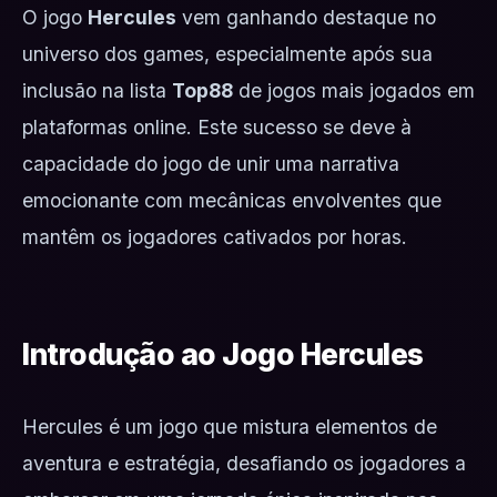
O jogo
Hercules
vem ganhando destaque no
universo dos games, especialmente após sua
inclusão na lista
Top88
de jogos mais jogados em
plataformas online. Este sucesso se deve à
capacidade do jogo de unir uma narrativa
emocionante com mecânicas envolventes que
mantêm os jogadores cativados por horas.
Introdução ao Jogo Hercules
Hercules é um jogo que mistura elementos de
aventura e estratégia, desafiando os jogadores a