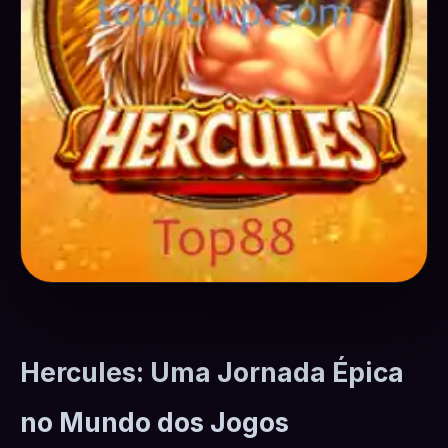
Hercules: Uma Jornada Épica
no Mundo dos Jogos