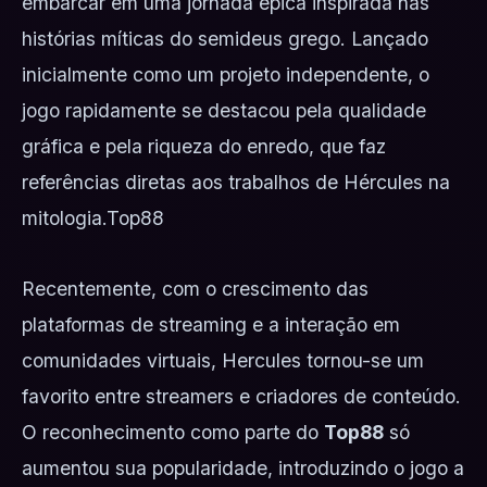
embarcar em uma jornada épica inspirada nas
histórias míticas do semideus grego. Lançado
inicialmente como um projeto independente, o
jogo rapidamente se destacou pela qualidade
gráfica e pela riqueza do enredo, que faz
referências diretas aos trabalhos de Hércules na
mitologia.
Top88
Recentemente, com o crescimento das
plataformas de streaming e a interação em
comunidades virtuais, Hercules tornou-se um
favorito entre streamers e criadores de conteúdo.
O reconhecimento como parte do
Top88
só
aumentou sua popularidade, introduzindo o jogo a