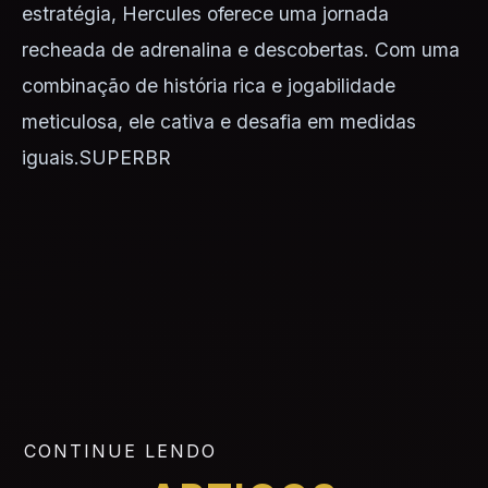
estratégia, Hercules oferece uma jornada
recheada de adrenalina e descobertas. Com uma
combinação de história rica e jogabilidade
meticulosa, ele cativa e desafia em medidas
iguais.
SUPERBR
CONTINUE LENDO